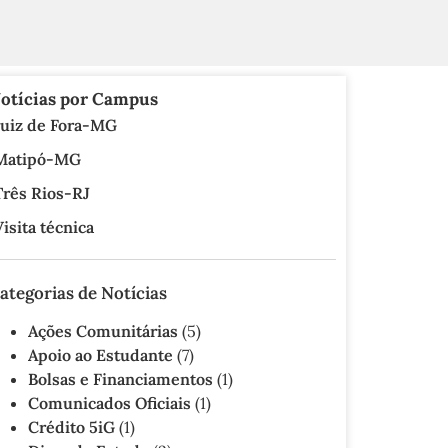
otícias por Campus
Juiz de Fora-MG
3
Matipó-MG
10
Três Rios-RJ
0
Visita técnica
2
ategorias de Notícias
Ações Comunitárias
(5)
Apoio ao Estudante
(7)
Bolsas e Financiamentos
(1)
Comunicados Oficiais
(1)
Crédito 5iG
(1)