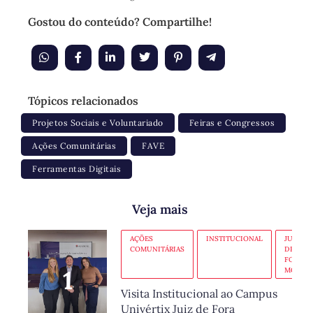
Gostou do conteúdo? Compartilhe!
Tópicos relacionados
Projetos Sociais e Voluntariado
Feiras e Congressos
Ações Comunitárias
FAVE
Ferramentas Digitais
Veja mais
AÇÕES
INSTITUCIONAL
JUIZ
COMUNITÁRIAS
DE
FORA-
MG
Visita Institucional ao Campus
Univértix Juiz de Fora