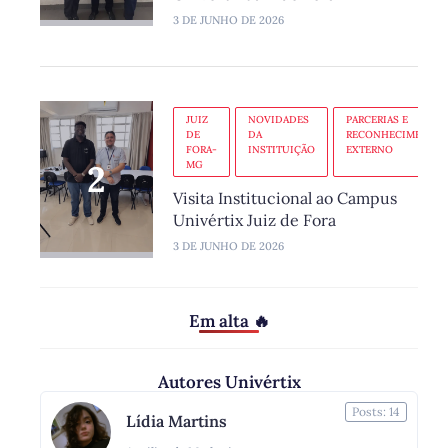
3 DE JUNHO DE 2026
JUIZ
NOVIDADES
PARCERIAS E
DE
DA
RECONHECIMENTO
FORA-
INSTITUIÇÃO
EXTERNO
MG
Visita Institucional ao Campus
Univértix Juiz de Fora
3 DE JUNHO DE 2026
Em alta 🔥
Autores Univértix
Posts: 14
Lídia Martins