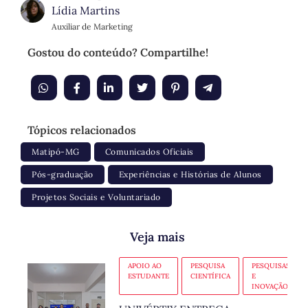
Lídia Martins
Auxiliar de Marketing
Gostou do conteúdo? Compartilhe!
Tópicos relacionados
Matipó-MG
Comunicados Oficiais
Pós-graduação
Experiências e Histórias de Alunos
Projetos Sociais e Voluntariado
Veja mais
APOIO AO
PESQUISA
PESQUISAS
ESTUDANTE
CIENTÍFICA
E
INOVAÇÃO